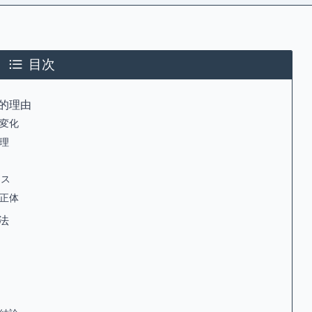
目次
的理由
変化
理
クス
正体
法