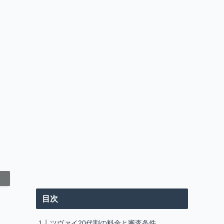
目次
ツヴァイ20代割の料金と審査条件