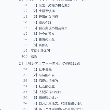
【1】恋愛・結婚の機会減少
【2】生活習慣病
【3】経済的な困窮
【4】親の介護
【5】自己実現の機会喪失
【6】社会的孤立
【7】後悔の人生
【8】孤独死
実例や具体例
結論
【独身アラフォー男性】の特徴12選
【1】仕事優先
【2】経済的不安
【3】恋愛に消極的
【4】社会的孤立
【5】人間関係の欠如
【6】価値観の違い
【7】自分が最優先、結婚願望が低い
【8】ルックスや健康への自信がない